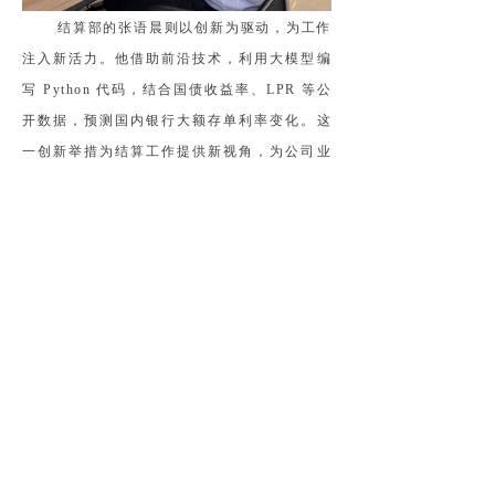
结算部的张语晨则以创新为驱动，为工作
注入新活力。他借助前沿技术，利用大模型编
写 Python 代码，结合国债收益率、LPR 等公
开数据，预测国内银行大额存单利率变化。这
一创新举措为结算工作提供新视角，为公司业
务部署提供新思路，有效提升资金使用效率，
为国有资产保值增值增添新动力。他立志在岗
位上持续探索，用智慧和汗水助力公司发展。
作为产融发展公司新时代青年力量的杰出
代表，他们将个人理想融入公司高质量发展大
局，生动诠释着 “拼搏奉献、创新创效、担当
作为” 的青春品格，这是公司宝贵的财富。相
信在他们的示范引领下，广大青年职工必将以
更高政治站位锚定岗位职责，在服务公司中持
续发光发热，共同书写产融发展的崭新篇章，
让青春在助力公司高质量发展的伟大征程中绽