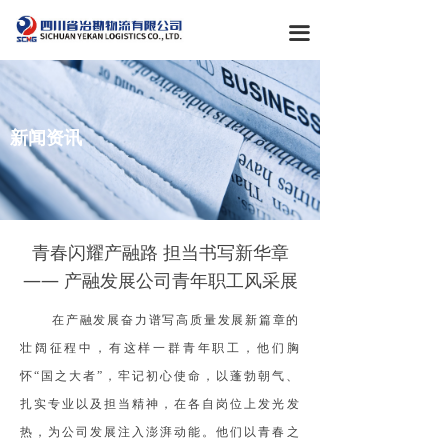
首页
끀
关于我们
产业概览
新闻资讯
新闻资讯
党群工作
企业文化
青春闪耀产融路 担当书写新华章
—— 产融发展公司青年职工风采展
在产融发展奋力谱写高质量发展新篇章的
壮阔征程中，有这样一群青年职工，他们胸
怀“国之大者”，牢记初心使命，以蓬勃朝气、
扎实专业以及担当精神，在各自岗位上发光发
热，为公司发展注入澎湃动能。他们以青春之