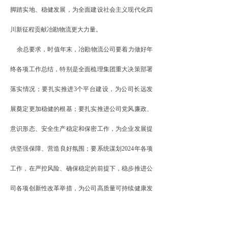
脚踏实地、稳健发展，为全面建设社会主义现代化四
川新征程贡献冶勘物流更大力量。
余总要求，时值年末，冶勘物流公司要着力做好年
终各项工作总结，特别是全面梳理集团重大决策部署
落实情况；要扎实推进
3个平台建设，为公司长远发
展奠定更加稳健的根基；要扎实推进公司党风廉政、
意识形态、安全生产稳定和保密工作，为企业发展提
供坚强保障、营造良好氛围；要系统谋划2024年各项
工作，在严控风险、确保稳定的前提下，稳步推进公
司各项创新性改革举措，为公司高质量可持续健康发
展提供持续不断的动力和源泉。
冶勘物流公司班子成员、中层干部及部分职工代表