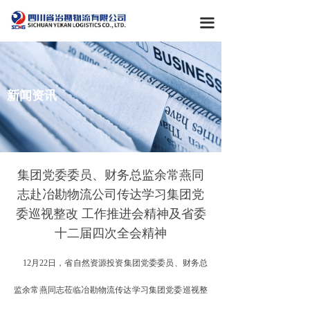
首页
끀
关于我们
产业概览
新闻资讯
新闻资讯
党群工作
企业文化
集团党委委员、财务总监余常燕同
志赴冶勘物流公司传达学习集团党
委巡视整改 工作推进会精神及省委
十二届四次全会精神
12月22日，
省自然资源投资集团党委委员、财务总
监余常燕同志莅临冶勘物流传达学习集团党委巡视整