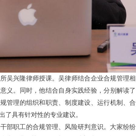
务所
吴兴隆
律师授课
。
吴律师
结合企业合规管理
相
大意义。同时，
他
结合自身实践经验
，
分别
解读了
合规管理的组织和职责、制度建设、运行机制、合
出了
具
有针对性的
专业
建议。
体干部职工
的合规管理
、
风险研判意识
。大家纷纷