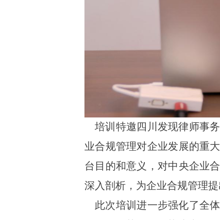
培训特邀
四川发现
律师事
业合规
管理
对企业发展的重
台
目的和意义
，对中央企业
深入
剖析
，
为
企业合规管理提
此次培训
进一步强化了全