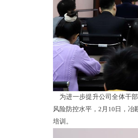
为进一步
提升公司
全体干
风险防控水平
，
2
月
10
日，
冶
培训。