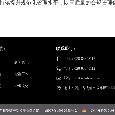
持续提升规范化管理水平
，
以高质量的合规管理
航：
联系我们：
手机：
028-83348112
新闻资讯
电话：
028-83348112
们
党群工作
邮箱：
scykwl@yeah.net
览
企业文化
地址：
四川省成都市成华区崔家店
蜀ICP备19032958号-2
川公网安备5101080
 四川资源产融发展有限公司