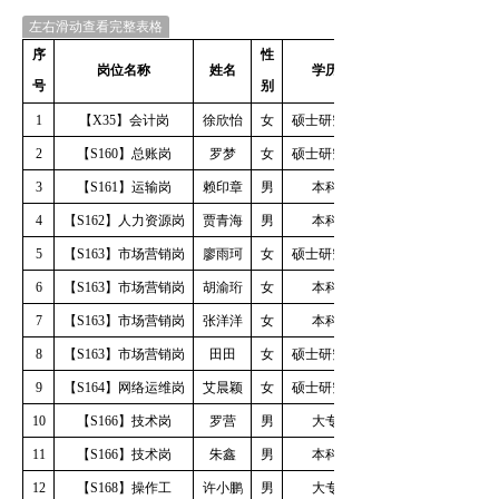
左右滑动查看完整表格
序
性
岗位名称
姓名
学历
号
别
1
【
X35】会计岗
徐欣怡
女
硕士研究生
2
【
S160】总账岗
罗梦
女
硕士研究生
3
【
S161】运输岗
赖印章
男
本科
4
【
S162】人力资源岗
贾青海
男
本科
5
【
S163】市场营销岗
廖雨珂
女
硕士研究生
6
【
S163】市场营销岗
胡渝珩
女
本科
7
【
S163】市场营销岗
张洋洋
女
本科
8
【
S163】市场营销岗
田田
女
硕士研究生
9
【
S164】网络运维岗
艾晨颖
女
硕士研究生
10
【
S166】技术岗
罗营
男
大专
11
【
S166】技术岗
朱鑫
男
本科
12
【
S168】操作工
许小鹏
男
大专