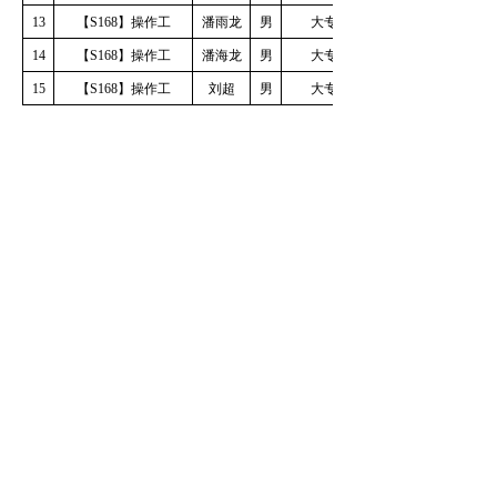
13
【
S168】操作工
潘雨龙
男
大专
14
【
S168】操作工
潘海龙
男
大专
15
【
S168】操作工
刘超
男
大专
前一个：
无
ꄴ
后一个：
无
ꄲ
友情链接：
中国共产党新闻网党史百科
中国招标投标协会
中国采购与招标网
中国人民共和国住房和城乡建设部
联系我们：
手机：
028-83348112
电话：
028-83348112