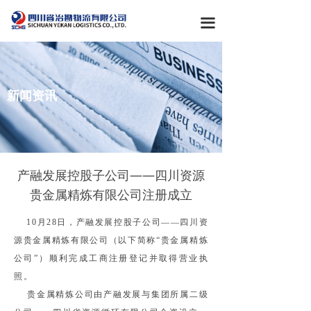
首页
끀
关于我们
产业概览
新闻资讯
新闻资讯
党群工作
企业文化
产融发展控股子公司——四川资源
贵金属精炼有限公司注册成立
10
月28日，产融发展控股子公司——四川资
源贵金属精炼有限公司（以下简称“贵金属精炼
公司”）顺利完成工商注册登记并取得营业执
照。
贵金属精炼公司由产融发展与集团所属二级