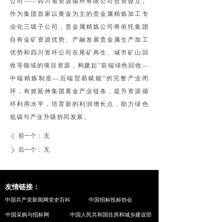
公司——四川省资源循环有限公司合资设立。
作为集团首家以黄金为主的贵金属精炼加工专
业化三级子公司，贵金属精炼公司将依托集团
自有金矿资源优势、产融发展贵金属生产加工
优势和四川资环公司在尾矿再生、城市矿山回
收等领域的项目资源，构建起“前端绿色回收—
中端精炼制造—后端贸易赋能”的完整产业闭
环，有效延伸集团黄金产业链条，提升资源循
环利用水平，培育新的利润增长点，助力绿色
低碳与产业升级协同发展。
前一个：
无
ꄴ
后一个：
无
ꄲ
友情链接：
中国共产党新闻网党史百科
中国招标投标协会
中国采购与招标网
中国人民共和国住房和城乡建设部